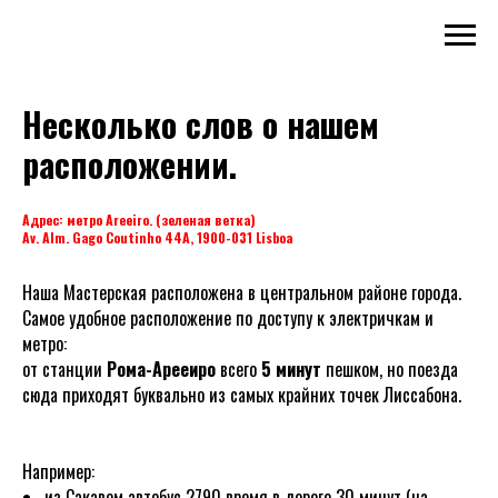
Несколько слов о нашем
расположении.
Адрес: метро Areeiro. (зеленая ветка)
Av. Alm. Gago Coutinho 44A, 1900-031 Lisboa
Наша Мастерская расположена в центральном районе города.
Самое удобное расположение по доступу к электричкам и
метро:
от станции
Рома-Арееиро
всего
5 минут
пешком, но поезда
сюда приходят буквально из самых крайних точек Лиссабона.
Например:
из Сакавем автобус 2790 время в дороге 30 минут (на