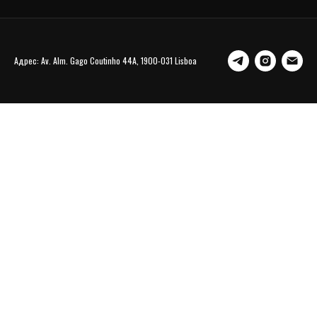
Адрес: Av. Alm. Gago Coutinho 44A, 1900-031 Lisboa